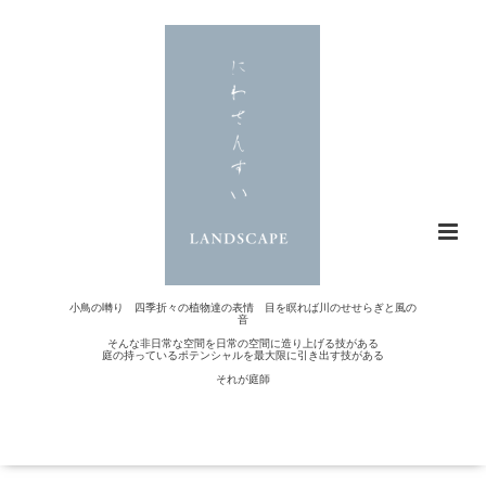
小鳥の囀り 四季折々の植物達の表情 目を瞑れば川のせせらぎと風の
音
そんな非日常な空間を日常の空間に造り上げる技がある
庭の持っているポテンシャルを最大限に引き出す技がある
それが庭師