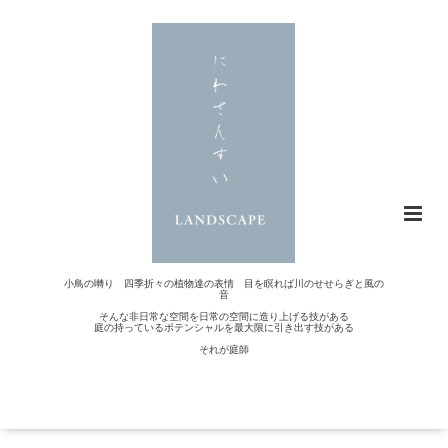
小鳥の囀り 四季折々の植物達の表情 目を瞑れば川のせせらぎと風の
音
そんな非日常な空間を日常の空間に造り上げる技がある
庭の持っているポテンシャルを最大限に引き出す技がある
それが庭師